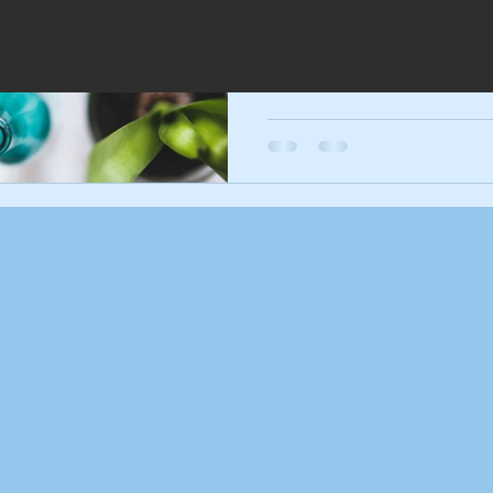
con il mondo, stai anche fa
community online. Ecco perc