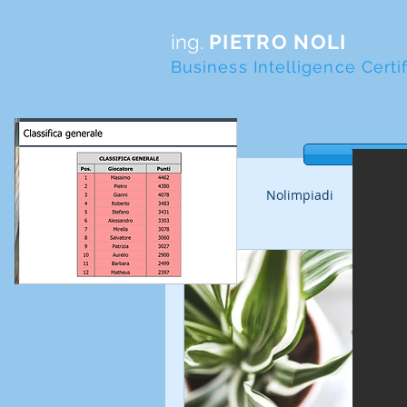
ing.
PIETRO NOLI
Business Intelligence Certif
Tasto
Tutti i post
Nolimpiadi
Altri 