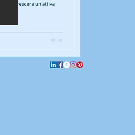
cendo crescere un'attiva
hè il...