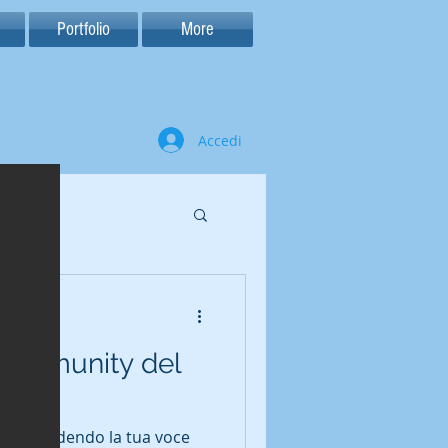
Portfolio
More
Accedi
ra: 1 min
 community del
o condividendo la tua voce