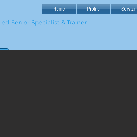
Home
Profilo
Servizi
ied Senior Specialist & Trainer
tornei
ing. Pietro Noli
1 mag 2016
Tempo di lettu
Fai crescere la
tuo blog
Con Wix Blog, non stai sol